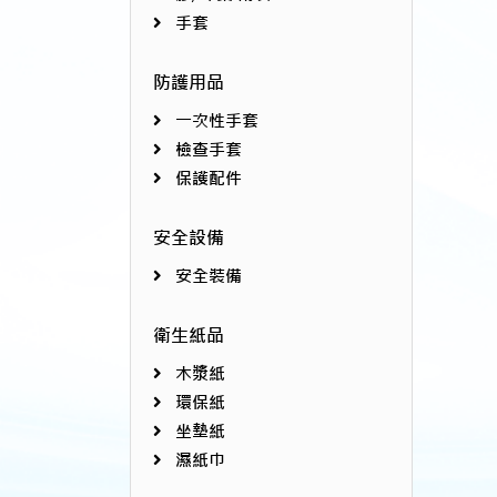
手套
防護用品
一次性手套
檢查手套
保護配件
安全設備
安全裝備
衛生紙品
木漿紙
環保紙
坐墊紙
濕紙巾