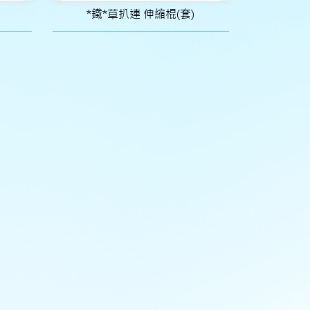
*鐵*草扒連 伸縮棍(套)