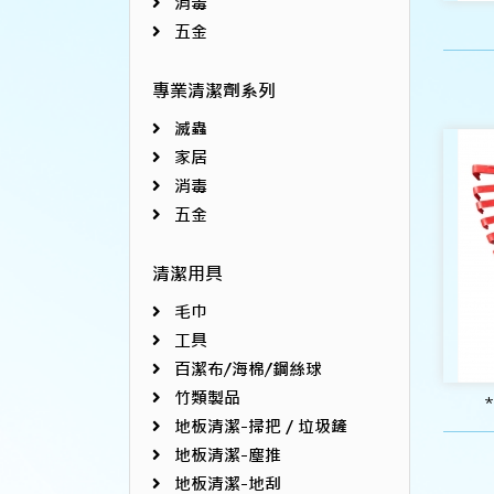
消毒
五金
專業清潔劑系列
滅蟲
家居
消毒
五金
清潔用具
毛巾
工具
百潔布/海棉/鋼絲球
竹類製品
地板清潔-掃把／垃圾鏟
地板清潔-塵推
地板清潔-地刮