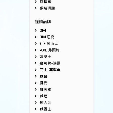
膠檯布
保裝捆膜
經銷品牌
3M
3M 思高
CIF 潔而亮
AXE 斧頭牌
高樂士
寶劍牌-滴露
花王-萬潔靈
威寶
鄧氏
唯潔雅
維達
微力達
威露士