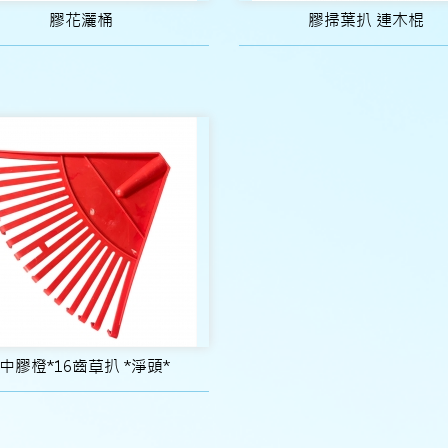
膠花灑桶
膠掃葉扒 連木棍
*中膠橙*16齒草扒 *淨頭*