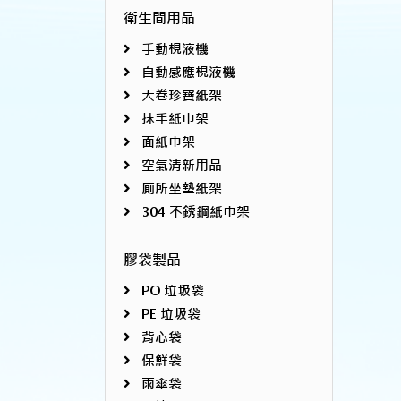
衛生間用品
手動梘液機
自動感應梘液機
大卷珍寶紙架
抹手紙巾架
面紙巾架
空氣清新用品
廁所坐墊紙架
304 不銹鋼紙巾架
膠袋製品
PO 垃圾袋
PE 垃圾袋
背心袋
保鮮袋
雨傘袋