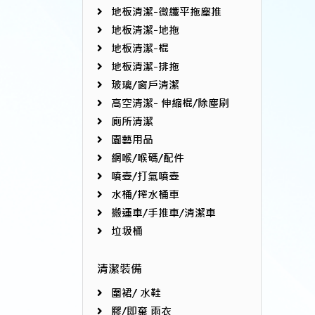
地板清潔-微纖平拖塵推
地板清潔-地拖
地板清潔-棍
地板清潔-排拖
玻璃/窗戶清潔
高空清潔- 伸縮棍/除塵刷
廁所清潔
園藝用品
網喉/喉碼/配件
噴壺/打氣噴壺
水桶/搾水桶車
搬運車/手推車/清潔車
垃圾桶
清潔裝備
圍裙/ 水鞋
膠/即棄 雨衣