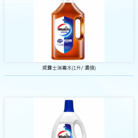
威露士消毒水(1升/ 濃縮)