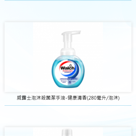
威露士泡沫殺菌潔手液-健康清香(280毫升/泡沬)