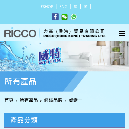
ESHOP
ENG
繁
简
所有產品
首頁
所有產品
經銷品牌
威露士
>
>
>
產品分類