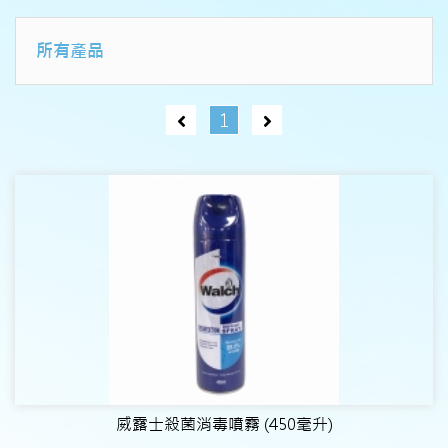
所有產品
1
威露士殺菌消毒噴霧 (450毫升)