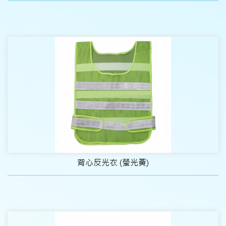
背心反光衣 (螢光黃)