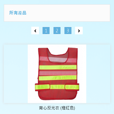
所有產品
1
2
3
背心反光衣 (橙紅色)