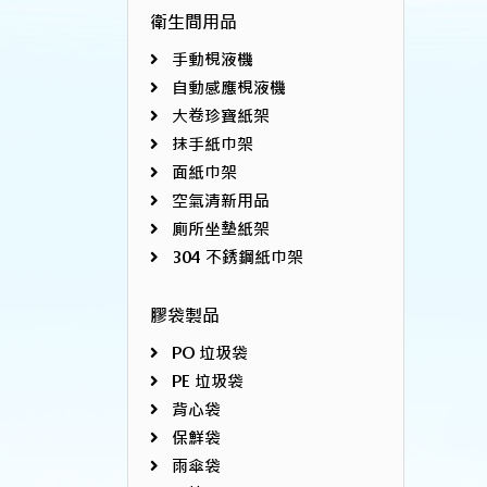
衛生間用品
手動梘液機
自動感應梘液機
大卷珍寶紙架
抹手紙巾架
面紙巾架
空氣清新用品
廁所坐墊紙架
304 不銹鋼紙巾架
膠袋製品
PO 垃圾袋
PE 垃圾袋
背心袋
保鮮袋
雨傘袋