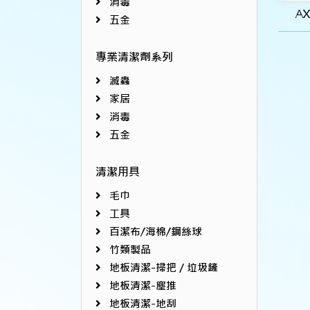
消毒
A
五金
專業清潔劑系列
滅蟲
家居
消毒
五金
清潔用具
毛巾
工具
百潔布/海棉/鋼絲球
竹類製品
地板清潔-掃把／垃圾鏟
地板清潔-塵推
地板清潔-地刮