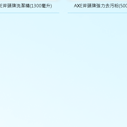
XE斧頭牌洗潔精(1300毫升)
AXE斧頭牌強力去污粉(500