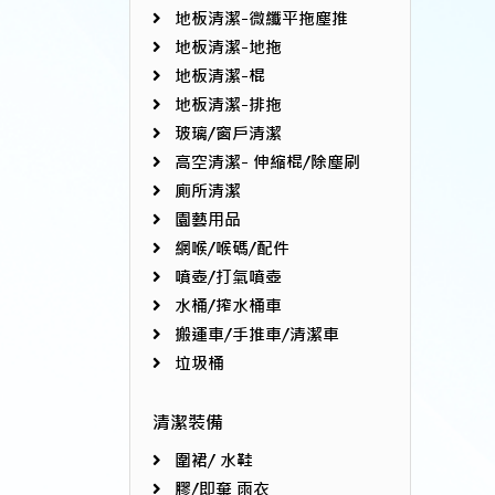
地板清潔-微纖平拖塵推
地板清潔-地拖
地板清潔-棍
地板清潔-排拖
玻璃/窗戶清潔
高空清潔- 伸縮棍/除塵刷
廁所清潔
園藝用品
網喉/喉碼/配件
噴壺/打氣噴壺
水桶/搾水桶車
搬運車/手推車/清潔車
垃圾桶
清潔裝備
圍裙/ 水鞋
膠/即棄 雨衣