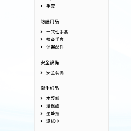
手套
防護用品
一次性手套
檢查手套
保護配件
安全設備
安全裝備
衛生紙品
木漿紙
環保紙
坐墊紙
濕紙巾