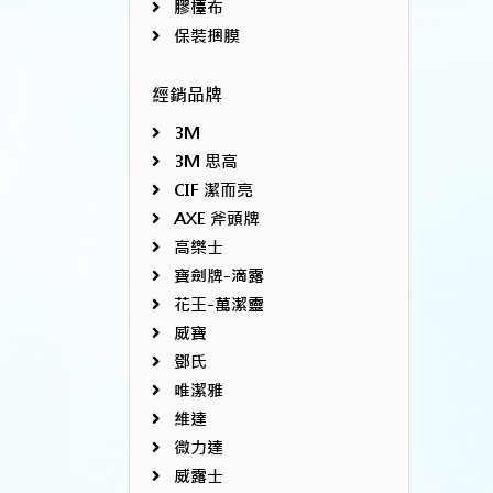
膠檯布
保裝捆膜
經銷品牌
3M
3M 思高
CIF 潔而亮
AXE 斧頭牌
高樂士
寶劍牌-滴露
花王-萬潔靈
威寶
鄧氏
唯潔雅
維達
微力達
威露士