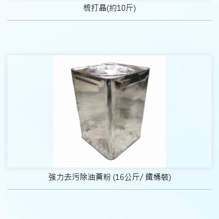
梳打晶(約10斤)
強力去污除油黃粉 (16公斤/ 鐵桶裝)