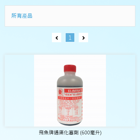
所有產品
1
飛魚牌通渠化塞劑 (600毫升)