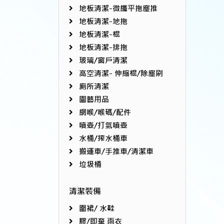
地板清潔-微纖平拖塵推
地板清潔-地拖
地板清潔-棍
地板清潔-排拖
玻璃/窗戶清潔
高空清潔- 伸縮棍/除塵刷
廁所清潔
園藝用品
網喉/喉碼/配件
噴壺/打氣噴壺
水桶/搾水桶車
搬運車/手推車/清潔車
垃圾桶
清潔裝備
圍裙/ 水鞋
膠/即棄 雨衣