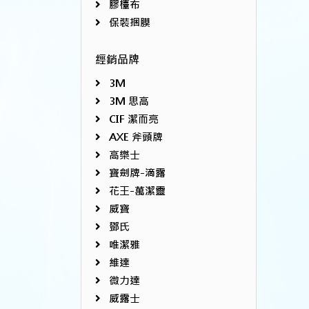
膠檯布
保裝捆膜
經銷品牌
3M
3M 思高
CIF 潔而亮
AXE 斧頭牌
高樂士
寶劍牌-滴露
花王-萬潔靈
威寶
鄧氏
唯潔雅
維達
微力達
威露士