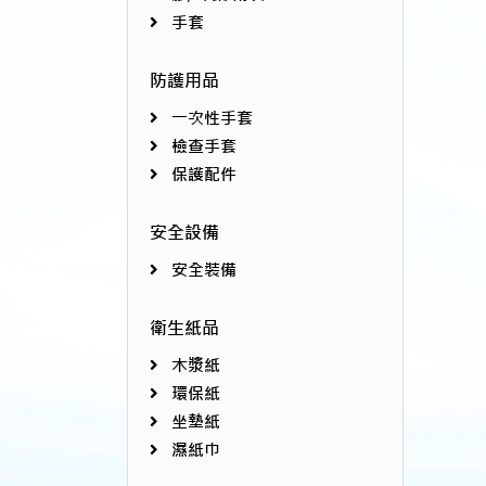
手套
防護用品
一次性手套
檢查手套
保護配件
安全設備
安全裝備
衛生紙品
木漿紙
環保紙
坐墊紙
濕紙巾