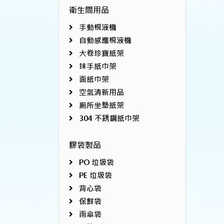
衛生間用品
手動梘液機
自動感應梘液機
大卷珍寶紙架
抹手紙巾架
面紙巾架
空氣清新用品
廁所坐墊紙架
304 不銹鋼紙巾架
膠袋製品
PO 垃圾袋
PE 垃圾袋
背心袋
保鮮袋
雨傘袋