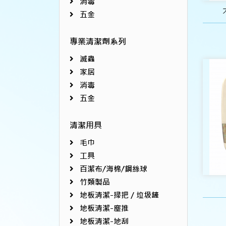
消毒
五金
專業清潔劑系列
滅蟲
家居
消毒
五金
清潔用具
毛巾
工具
百潔布/海棉/鋼絲球
竹類製品
地板清潔-掃把／垃圾鏟
地板清潔-塵推
地板清潔-地刮