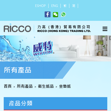
ESHOP
ENG
繁
简
所有產品
首頁
所有產品
衛生紙品
坐墊紙
>
>
>
產品分類