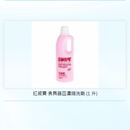
紅威寶 食具器皿濃縮洗劑 (1 升)