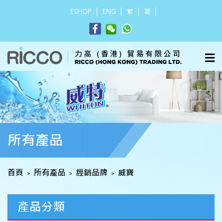
ESHOP
ENG
繁
简
所有產品
首頁
所有產品
經銷品牌
威寶
>
>
>
產品分類