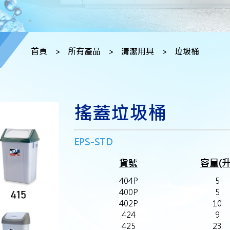
首頁
>
所有產品
>
清潔用具
>
垃圾桶
搖蓋垃圾桶
EPS-STD
貨號
容量(升
404P
5
400P
5
402P
10
424
9
425
23